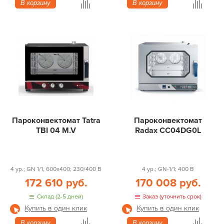
В корзину
В корзину
Пароконвектомат Tatra
Пароконвектомат
TBI 04 M.V
Radax CC04DG0L
4 ур.; GN 1/1, 600x400; 230/400 В
4 ур.; GN-1/1; 400 В
172 610 руб.
170 008 руб.
Склад (2-5 дней)
Заказ (уточнить срок)
Купить в один клик
Купить в один клик
В корзину
В корзину