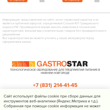
Информация, представленная на сайте, носит справочный характер и не
является публичной офертой, определяемой Статьей 437 Гражданского
кодекса РФ. Производители вправе вносить изменения в технические
характеристики, внешний вид и комплектацию товаров без предварительного
уведомления.
Все характеристики вы можете уточнить у наших менеджеров перед
оформлением заказа.
ТЕХНОЛОГИЧЕСКОЕ ОБОРУДОВАНИЕ ДЛЯ ПРЕДПРИЯТИЙ ПИТАНИЯ В
НИЖНЕМ НОВГОРОДЕ
+7 (831) 214-41-45
+7 (920) 023-22-21
Cайт использует файлы cookie при сборе данных для
инструментов веб-аналитики (Яндекс.Метрика и т.д.).
Перезвоните мне
Собранная при помощи cookie информация не может